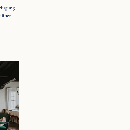
rfügung.
 über