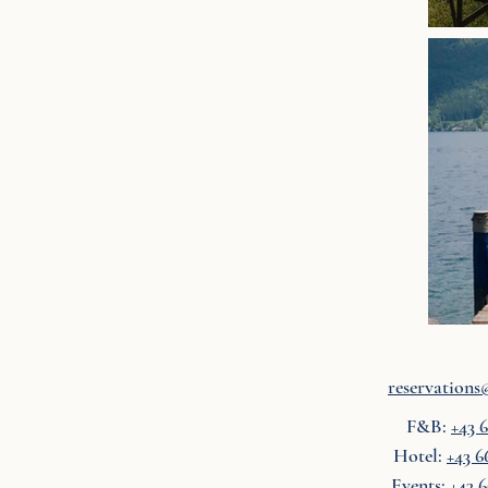
reservations@
F&B:
+43 
Hotel:
+43 6
Events:
+43 6