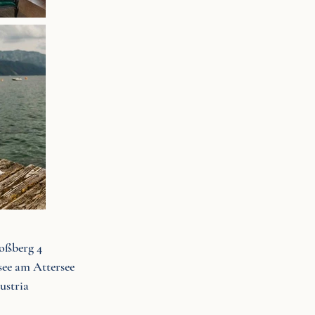
oßberg 4
see am Attersee
ustria