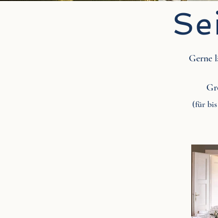
Se
Gerne l
Gro
(für bi