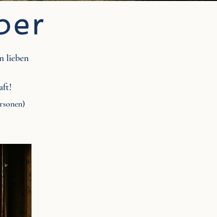
ber
n lieben
aft!
ersonen)