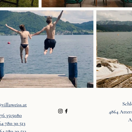
Schl
villaweiss.at
4864 Atter
676 3515080
A
64 780 30 513
64 780 30 513