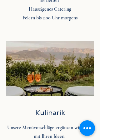
28 Betten
Hauseigenes Catering
Feiern bis 2.00 Uhr morgens
Kulinarik
Unsere Menüvorschläge ergänzen wir gerne
mit Ihren Ideen.