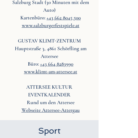
Salzburg Stadt (30 Minuten mit dem
Auto)
Kartenbüro:
+43 662 8045 500
www.salzburgerfestspiele.at
GUSTAV KLIMT-ZENTRUM
Hauptstraße 3, 4861 Schörfling am
Attersee
Büro:
+43 664 8283990
www.klimt-am-attersee.at
ATTERSEE KULTUR
EVENTKALENDER
Rund um den Attersee
Webseite Attersee-Attergau
Sport