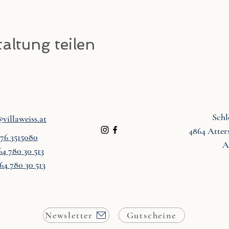
altung teilen
Schl
villaweiss.at
4864 Atter
676 3515080
A
64 780 30 513
64 780 30 513
Newsletter
Gutscheine