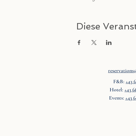
Diese Veranst
reservations@
F&B:
+43 
Hotel:
+43 6
Events:
+43 6