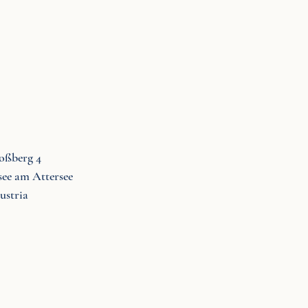
oßberg 4
see am Attersee
ustria