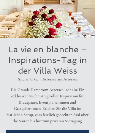
La vie en blanche –
Inspirations-Tag in
der Villa Weiss
Sa., 04. Okt.
  |  
Attersee am Attersee
Die Grande Dame vom Attersee lädt ein: Ein
exklusiver Nachmittag voller Inspiration für
Brautpaare, Eventplaner:innen und
Gastgeber:innen. Erleben Sie die Villa im
festlichen Setup, vom festlich gedeckten Saal über
die Suiten bis hin zum privaten Seezugang.