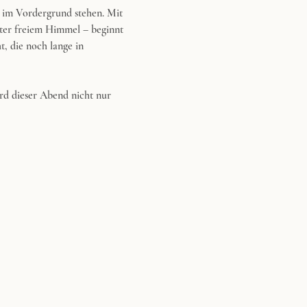
 im Vordergrund stehen. Mit 
ter freiem Himmel – beginnt 
, die noch lange in 
rd dieser Abend nicht nur 