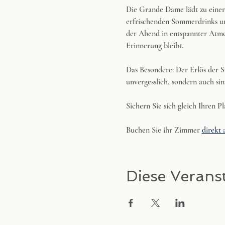
Die Grande Dame lädt zu einer 
erfrischenden Sommerdrinks un
der Abend in entspannter Atmo
Erinnerung bleibt.
Das Besondere: Der Erlös der S
unvergesslich, sondern auch sin
Sichern Sie sich gleich Ihren Pl
Buchen Sie ihr Zimmer 
direkt 
Diese Veranst