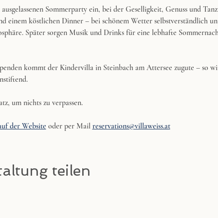
ausgelassenen Sommerparty ein, bei der Geselligkeit, Genuss und Tanz
d einem köstlichen Dinner – bei schönem Wetter selbstverständlich un
sphäre. Später sorgen Musik und Drinks für eine lebhafte Sommernacht
penden kommt der Kindervilla in Steinbach am Attersee zugute – so wi
nstiftend.
atz, um nichts zu verpassen.
auf der Website
 oder per Mail 
reservations@villaweiss.at
altung teilen