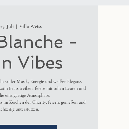
 25. Juli
  |  
Villa Weiss
Blanche -
in Vibes
ht voller Musik, Energie und weißer Eleganz.
atin Beats treiben, feiere mit tollen Leuten und
ie einzigartige Atmosphäre.
nz im Zeichen der Charity: feiern, genießen und
ichzeitig unterstützen.