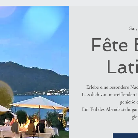
Sa.,
Fête 
Lat
Erlebe eine besondere Nac
Lass dich von mitreißenden L
genieße d
Ein Teil des Abends steht ga
gle