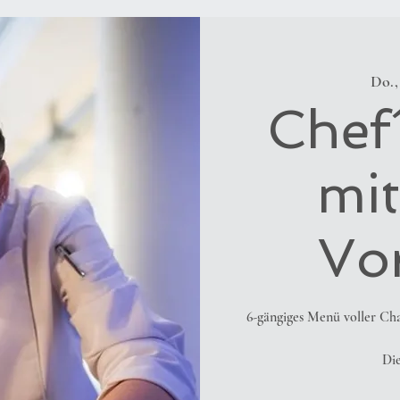
Do., 
Chef´
mit
Vo
6-gängiges Menü voller Cha
Die