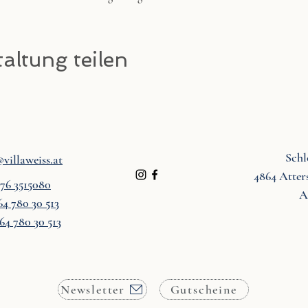
altung teilen
Schl
villaweiss.at
4864 Atter
676 3515080
A
64 780 30 513
64 780 30 513
Newsletter
Gutscheine