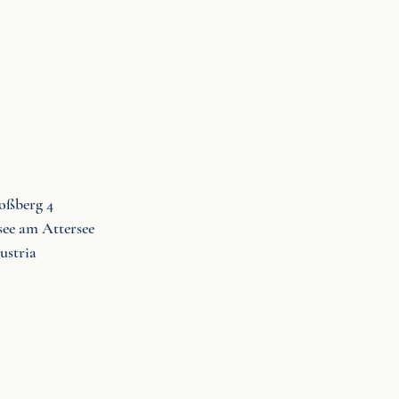
oßberg 4
see am Attersee
ustria