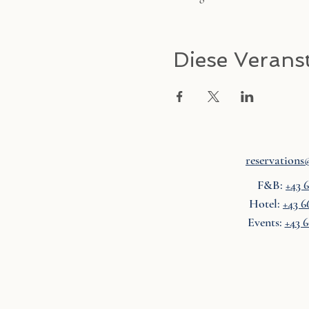
Diese Veranst
reservations@
F&B:
+43 
Hotel:
+43 6
Events:
+43 6