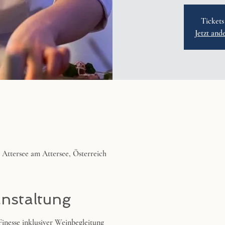
Tickets
Jetzt and
4 Attersee am Attersee, Österreich
anstaltung
inesse inklusiver Weinbegleitung